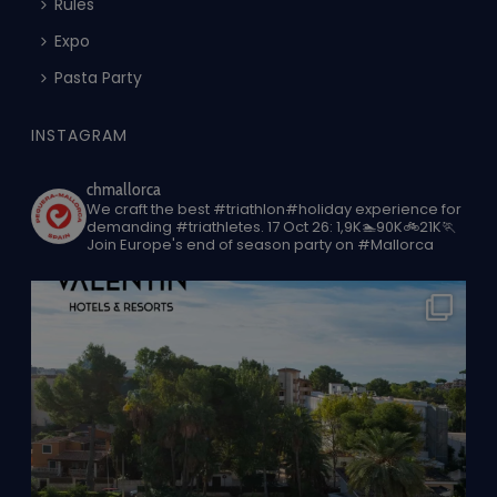
Rules
Expo
Pasta Party
INSTAGRAM
chmallorca
We craft the best #triathlon#holiday experience for
demanding #triathletes.
17 Oct 26: 1,9K🏊90K🚲21K🏃
Join Europe's end of season party on #Mallorca