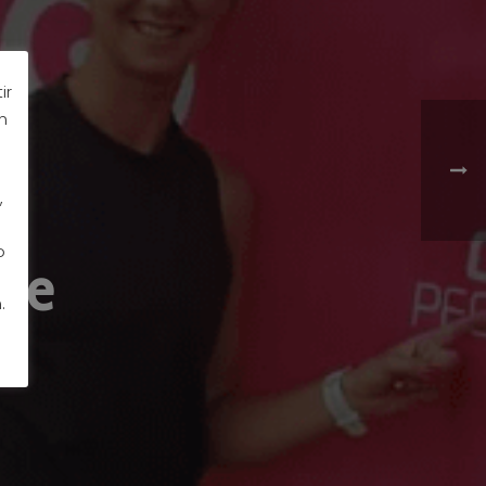
ir
n
,
o
che
.