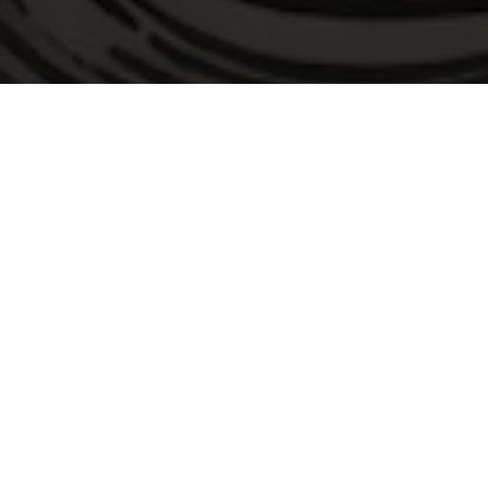
 “THE DEVILS FLAME”
: DISCOVER THE EPIC NEW
ALLORCA!
ck that matches its intensity. We are thrilled to unveil
hem of Challenge Peguera Mallorca (CPM26)!