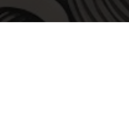
LISTEN
THE DEVILS FLAME”
ANTHEM OF CPM M
Every legendary race deserves a soundtra
“The Devils Flame”
, the official ant
FUEL YOUR TRAINING: