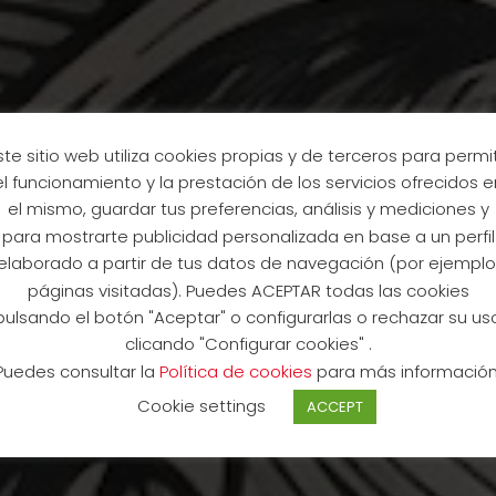
ste sitio web utiliza cookies propias y de terceros para permit
el funcionamiento y la prestación de los servicios ofrecidos e
el mismo, guardar tus preferencias, análisis y mediciones y
para mostrarte publicidad personalizada en base a un perfil
elaborado a partir de tus datos de navegación (por ejemplo
nthem of Challenge P
páginas visitadas). Puedes ACEPTAR todas las cookies
pulsando el botón "Aceptar" o configurarlas o rechazar su us
clicando "Configurar cookies" .
Mallorca
Puedes consultar la
Política de cookies
para más información
Cookie settings
ACCEPT
19 May 2026