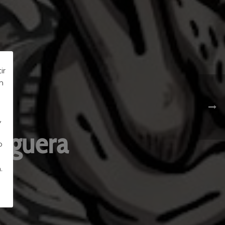
ir
n
,
eguera
o
.