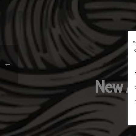
E
New A