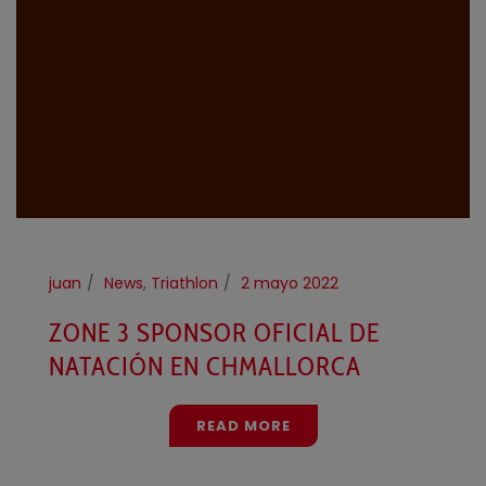
juan
News
,
Triathlon
2 mayo 2022
ZONE 3 SPONSOR OFICIAL DE
NATACIÓN EN CHMALLORCA
READ MORE