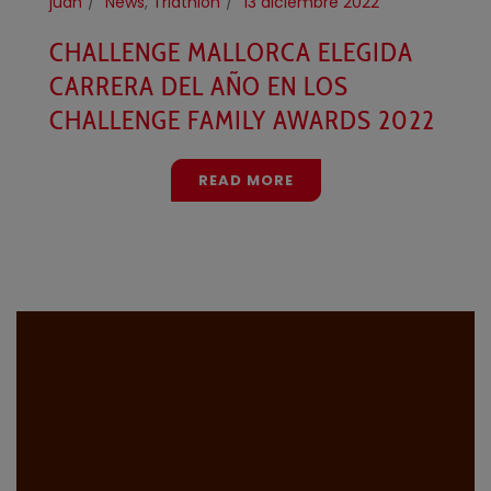
juan
News
,
Triathlon
13 diciembre 2022
CHALLENGE MALLORCA ELEGIDA
CARRERA DEL AÑO EN LOS
CHALLENGE FAMILY AWARDS 2022
READ MORE