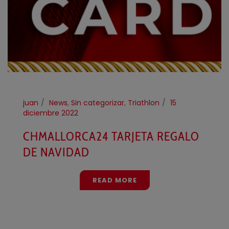
juan
News
,
Sin categorizar
,
Triathlon
15
diciembre 2022
CHMALLORCA24 TARJETA REGALO
DE NAVIDAD
READ MORE