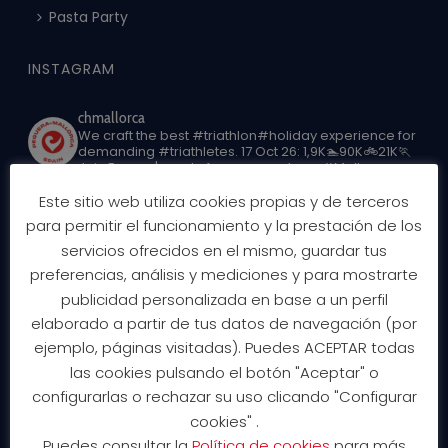
Pasta Party
INSTAGRAM
chmallorca
We craft the best #triathlon#holiday experience for
demanding #triathletes.
17 Oct 26: 1,9K🏊90K🚲21K🏃
Join Europe's end of season party on #Mallorca
Este sitio web utiliza cookies propias y de terceros
para permitir el funcionamiento y la prestación de los
servicios ofrecidos en el mismo, guardar tus
preferencias, análisis y mediciones y para mostrarte
publicidad personalizada en base a un perfil
elaborado a partir de tus datos de navegación (por
ejemplo, páginas visitadas). Puedes ACEPTAR todas
las cookies pulsando el botón "Aceptar" o
configurarlas o rechazar su uso clicando "Configurar
cookies" .
Puedes consultar la
Política de cookies
para más