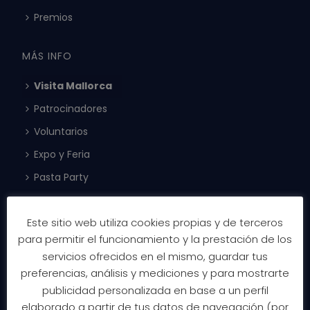
Premios
MÁS INFO
Visita Mallorca
Patrocinadores
Voluntarios
Expo y Feria
Pasta Party
INSTAGRAM
Este sitio web utiliza cookies propias y de terceros
para permitir el funcionamiento y la prestación de los
chmallorca
servicios ofrecidos en el mismo, guardar tus
We craft the best #triathlon#holiday experience for
demanding #triathletes.
17 Oct 26: 1,9K🏊90K🚲21K🏃
preferencias, análisis y mediciones y para mostrarte
Join Europe's end of season party on #Mallorca
publicidad personalizada en base a un perfil
elaborado a partir de tus datos de navegación (por