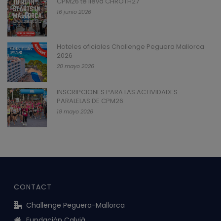
CPM26 te lleva CHROTH27
16 junio 2026
Hoteles oficiales Challenge Peguera Mallorca
2026
20 mayo 2026
INSCRIPCIONES PARA LAS ACTIVIDADES
PARALELAS DE CPM26
19 mayo 2026
CONTACT
Challenge Peguera-Mallorca
Fundación Calvià