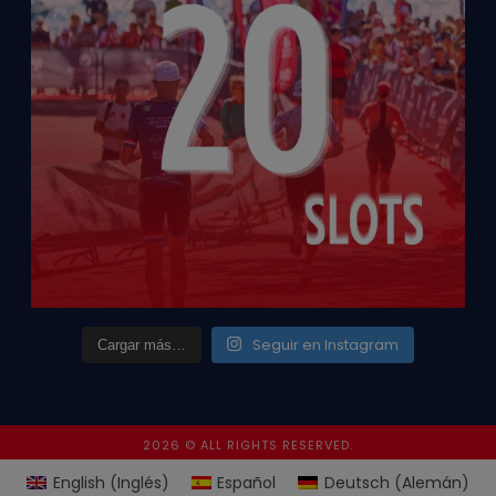
Seguir en Instagram
Cargar más…
2026 © ALL RIGHTS RESERVED.
English
(
Inglés
)
Español
Deutsch
(
Alemán
)