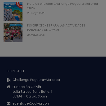
Hoteles oficiales Challenge Peguera Mallorca
2026
20 mayo 2026
INSCRIPCIONES PARA LAS ACTIVIDADES
PARALELAS DE CPM26
19 mayo 2026
CONTACT
Challenge Peguera-Mallorca
Fundación Calvià
Julià Bujosa Sans Batle, 1
07184 - Calvià. Spain
eventsice@calvia.com