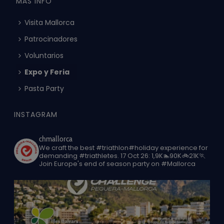
MÁS INFO
Visita Mallorca
Patrocinadores
Voluntarios
Expo y Feria
Pasta Party
INSTAGRAM
chmallorca
We craft the best #triathlon#holiday experience for
demanding #triathletes.
17 Oct 26: 1,9K🏊90K🚲21K🏃
Join Europe's end of season party on #Mallorca