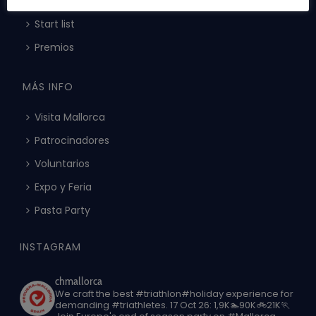
Check in – Recogida de dorsales
Start list
Premios
MÁS INFO
Visita Mallorca
Patrocinadores
Voluntarios
Expo y Feria
Pasta Party
INSTAGRAM
chmallorca
We craft the best #triathlon#holiday experience for
demanding #triathletes.
17 Oct 26: 1,9K🏊90K🚲21K🏃