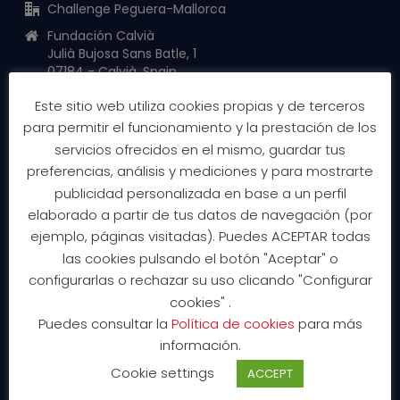
Challenge Peguera-Mallorca
Fundación Calvià
Julià Bujosa Sans Batle, 1
07184 - Calvià. Spain
eventsice@calvia.com
Este sitio web utiliza cookies propias y de terceros
www.challenge-mallorca.com
para permitir el funcionamiento y la prestación de los
servicios ofrecidos en el mismo, guardar tus
preferencias, análisis y mediciones y para mostrarte
publicidad personalizada en base a un perfil
elaborado a partir de tus datos de navegación (por
INFORMACIÓN DE LA CARRERA
ejemplo, páginas visitadas). Puedes ACEPTAR todas
INSCRIPCIONES
las cookies pulsando el botón "Aceptar" o
configurarlas o rechazar su uso clicando "Configurar
Razones para correr
cookies" .
Courses
Puedes consultar la
Política de cookies
para más
Precios y categorías
información.
Programa de actividades
Cookie settings
ACCEPT