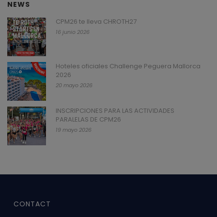
NEWS
CPM26 te lleva CHROTH27
16 junio 2026
Hoteles oficiales Challenge Peguera Mallorca
2026
20 mayo 2026
INSCRIPCIONES PARA LAS ACTIVIDADES
PARALELAS DE CPM26
19 mayo 2026
CONTACT