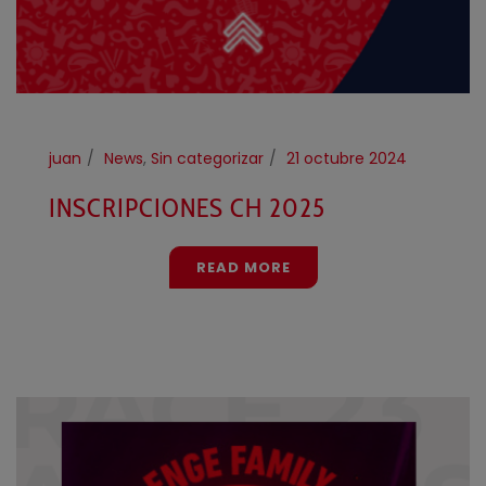
juan
News
,
Sin categorizar
21 octubre 2024
INSCRIPCIONES CH 2025
READ MORE