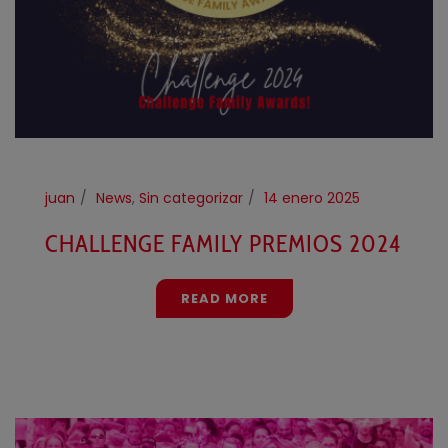
juan
News
,
Sin categorizar
14 enero 2025
CHALLENGE FAMILY PREMIOS 2024
READ MORE