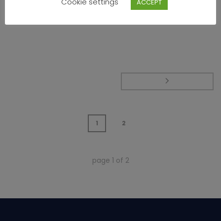
Cookie settings
ACCEPT
READ MORE
1
2
page
1
of
2