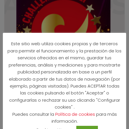
Este sitio web utiliza cookies propias y de terceros
para permitir el funcionamiento y la prestación de los
servicios ofrecidos en el mismo, guardar tus
preferencias, análisis y mediciones y para mostrarte
publicidad personalizada en base a un perfil
elaborado a partir de tus datos de navegación (por
ejemplo, páginas visitadas). Puedes ACEPTAR todas
las cookies pulsando el botón "Aceptar" o
juan
News
,
Sin categorizar
8 febrero 2024
configurarlas o rechazar su uso clicando "Configurar
cookies" .
TRES PREMIOS EN LOS CHALLENGE
Puedes consultar la
Política de cookies
para más
FAMILY AWARDS 2023
información.