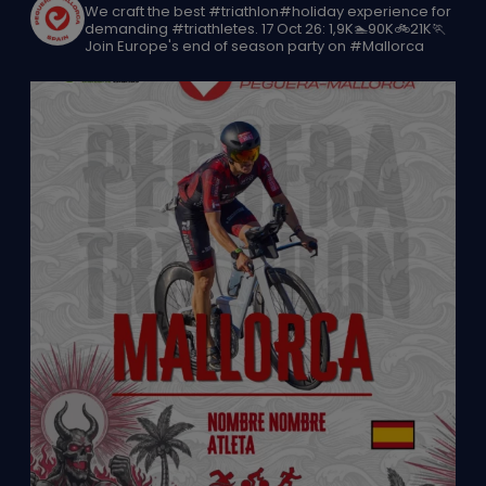
We craft the best #triathlon#holiday experience for
demanding #triathletes.
17 Oct 26: 1,9K🏊90K🚲21K🏃
Join Europe's end of season party on #Mallorca