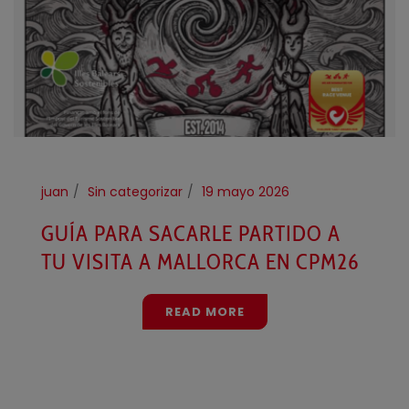
juan
Sin categorizar
19 mayo 2026
GUÍA PARA SACARLE PARTIDO A
TU VISITA A MALLORCA EN CPM26
READ MORE