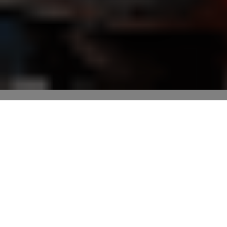
HOTELES COLABORADORES CON CHALLENGE PEGUERA
MALLORCA
Valentín Hotels & Resorts
y
Universal Beach Hotels
son
un año más colaboradores de Challenge Peguera
Mallorca. Se trata de dos cadenas hoteleras de gran
calidad que disponen en la zona de Peguera de
diferentes opciones de alojamiento ideales para todo