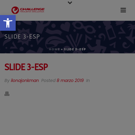
Abrir barra de herramientas
SLIDE 3-ESP
HOME
»
SLIDE 3-ESP
SLIDE 3-ESP
By
ilonajonkman
Posted
8 marzo 2019
In
CHALLENGE PEGUERA
MALLORCA