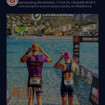
demanding #triathletes.
17 Oct 26: 1,9K🏊90K🚲21K🏃
Join Europe's end of season party on #Mallorca