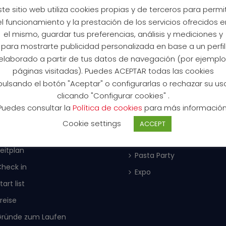
ste sitio web utiliza cookies propias y de terceros para permit
el funcionamiento y la prestación de los servicios ofrecidos e
el mismo, guardar tus preferencias, análisis y mediciones y
para mostrarte publicidad personalizada en base a un perfil
FORMACIÓN DE LA
MÁS INFO
elaborado a partir de tus datos de navegación (por ejemplo
RRERA
páginas visitadas). Puedes ACEPTAR todas las cookies
Über Mallorca
pulsando el botón "Aceptar" o configurarlas o rechazar su us
REGISTRATION NOW 2026
Sponsoren
clicando "Configurar cookies" .
Gründe zum Laufen
Rules
Puedes consultar la
Política de cookies
para más información
Courses
VOLUNTEERS
Cookie settings
ACCEPT
Anmeldung
Expo
eitplan
Pasta Party
heck in
Expo
tart list
reise
Gründe zum Laufen