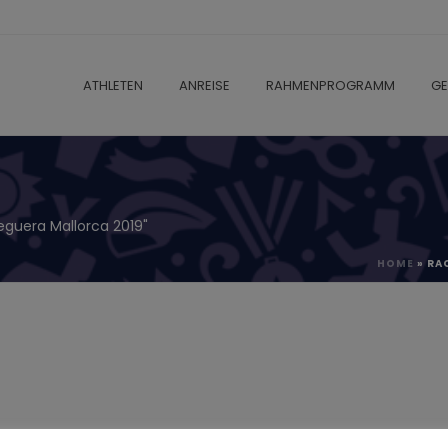
ATHLETEN
ANREISE
RAHMENPROGRAMM
GE
eguera Mallorca 2019"
HOME
»
RA