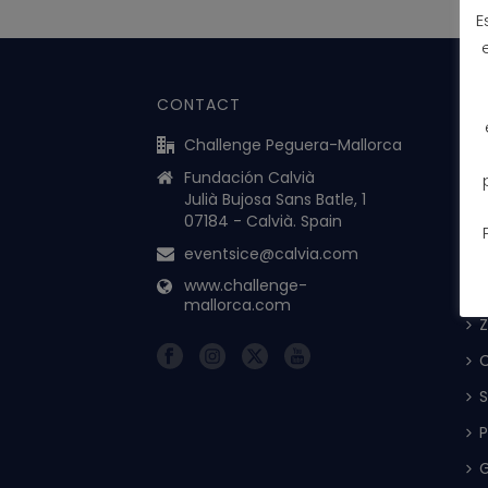
E
CONTACT
IN
CA
Challenge Peguera-Mallorca
Fundación Calvià
Julià Bujosa Sans Batle, 1
07184 - Calvià. Spain
eventsice@calvia.com
www.challenge-
mallorca.com
Z
C
S
P