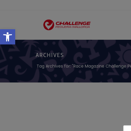
Open toolbar
ARCHIVES
Tag Archives for: "Race Magazine Challenge P