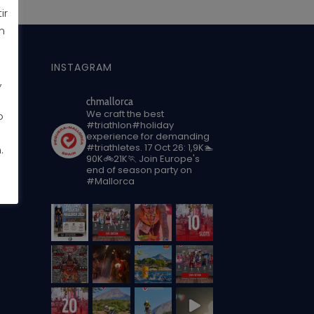
ir
n
INSTAGRAM
,
chmallorca
We craft the best
o
#triathlon#holiday
experience for demanding
#triathletes.
17 Oct 26: 1,9K🏊
.
90K🚲21K🏃
Join Europe's
end of season party on
#Mallorca