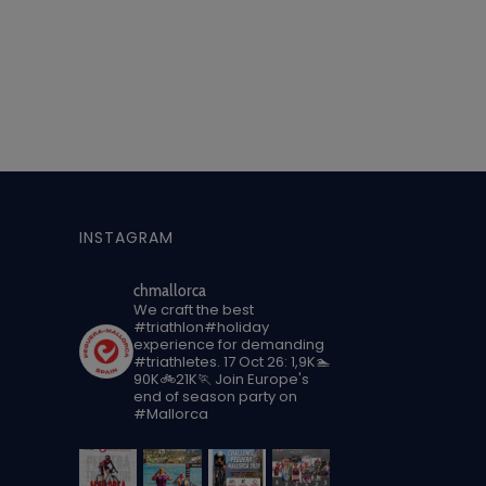
INSTAGRAM
chmallorca
We craft the best
#triathlon#holiday
experience for demanding
#triathletes.
17 Oct 26: 1,9K🏊
90K🚲21K🏃
Join Europe's
end of season party on
#Mallorca