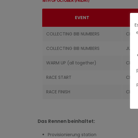
16TH OF OCTOBER (FRIDAY)
EVENT
E
COLLECTING BIB NUMBERS
CHMAL
COLLECTING BIB NUMBERS
JUNIO
WARM UP (all together)
CHMAL
RACE START
CHMAL
RACE FINISH
CHMAL
Das Rennen beinhaltet:
Provisionierung station