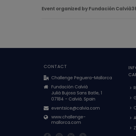
Event organized by Fundación Calvià3
CONTACT
IN
CA
Challenge Peguera-Mallorca
Fundación Calvià
Julià Bujosa Sans Batle, 1
07184 - Calvià. Spain
eventsice@calvia.com
www.challenge-
mallorca.com
Z