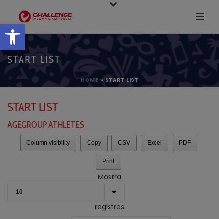
Obre la barra d'eines
START LIST
HOME
»
START LIST
START LIST
AGEGROUP ATHLETES
Column visibility
Copy
CSV
Excel
PDF
Print
Mostra
registres