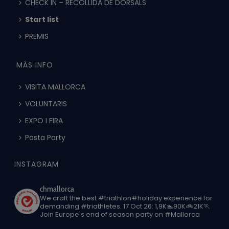
CHECK IN – RECOLLIDA DE DORSALS
Start list
PREMIS
MÁS INFO
VISITA MALLORCA
VOLUNTARIS
EXPO I FIRA
Pasta Party
INSTAGRAM
chmallorca
We craft the best #triathlon#holiday experience for
demanding #triathletes.
17 Oct 26: 1,9K🏊90K🚲21K🏃
Join Europe's end of season party on #Mallorca