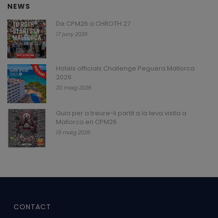
NEWS
De CPM26 a CHROTH 27
17 juny 2026
Hotels officials Challenge Peguera Mallorca
2026
20 maig 2026
Guia per a treure-li partit a la teva visita a
Mallorca en CPM26
19 maig 2026
CONTACT