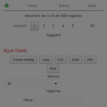
Peter
Bohuš
MALE
Mostrant de 1 a 10 de 930 registres
Anterior
1
2
3
4
5
…
93
Següent
RELAY TEAMS
Column visibility
Copy
CSV
Excel
PDF
Print
Mostra
registres
Filtrar: