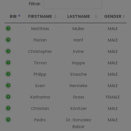
Filtrar:
BIB
FIRSTNAME
LASTNAME
GENDER
Matthias
Müller
MALE
Florian
Hanf
MALE
Christopher
Irvine
MALE
Timon
Hoppe
MALE
Philipp
Stasche
MALE
Sven
Henneke
MALE
Katharina
Grass
FEMALE
Christian
Könitzer
MALE
Pedro
Dr. Gonzalez
MALE
Balzar