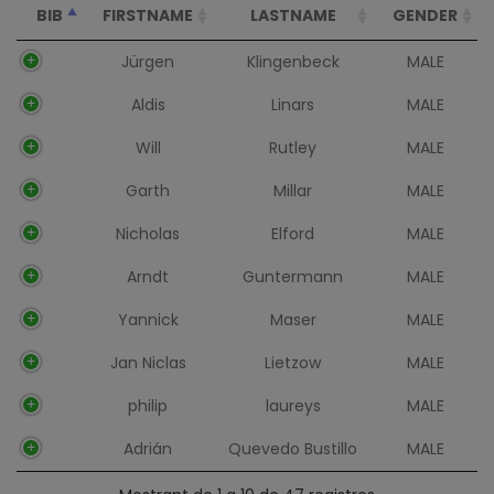
BIB
FIRSTNAME
LASTNAME
GENDER
Jürgen
Klingenbeck
MALE
Aldis
Linars
MALE
Will
Rutley
MALE
Garth
Millar
MALE
Nicholas
Elford
MALE
Arndt
Guntermann
MALE
Yannick
Maser
MALE
Jan Niclas
Lietzow
MALE
philip
laureys
MALE
Adrián
Quevedo Bustillo
MALE