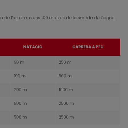
a de Palmira, a uns 100 metres de la sortida de l’aigua.
NATACIÓ
CARRERA A PEU
50 m
250 m
100 m
500 m
200 m
1000 m
500 m
2500 m
500 m
2500 m