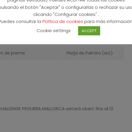
pulsando el botón "Aceptar" o configurarlas o rechazar su us
015-2016)
Platja de Palmira (arc)
clicando "Configurar cookies" .
Puedes consultar la
Política de cookies
para más información
 (2013-2014)
Platja de Palmira (arc)
Cookie settings
ACCEPT
2011-2012)
Platja de Palmira (arc)
nt de premis
Platja de Palmira (arc)
 CHALLENGE PEGUERA MALLORCA estarà obert fins al 12