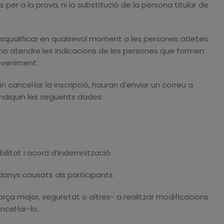
s per a la prova, ni la substitució de la persona titular de
desqualificar en qualsevol moment a les persones atletes
no atendre les indicacions de les persones que formen
deveniment.
 cancel·lar la inscripció, hauran d’enviar un correu a
ndiquin les següents dades:
ilitat i acord d’indemnització
danys causats als participants
orça major, seguretat o altres- a realitzar modificacions
cel·lar-lo.