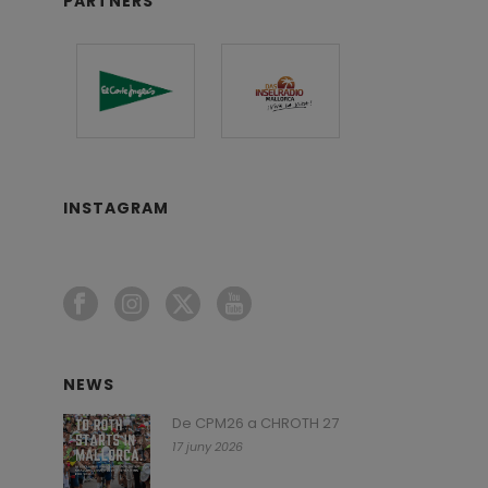
PARTNERS
INSTAGRAM
NEWS
De CPM26 a CHROTH 27
17 juny 2026