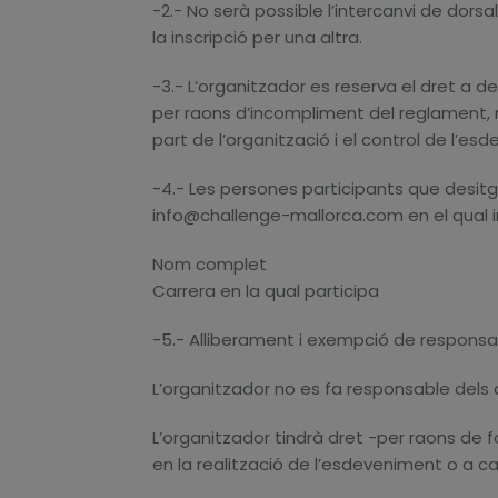
-2.- No serà possible l’intercanvi de dorsal
la inscripció per una altra.
-3.- L’organitzador es reserva el dret a 
per raons d’incompliment del reglament, 
part de l’organització i el control de l’es
-4.- Les persones participants que desitgin
info@challenge-mallorca.com en el qual i
Nom complet
Carrera en la qual participa
-5.- Alliberament i exempció de responsab
L’organitzador no es fa responsable dels 
L’organitzador tindrà dret -per raons de f
en la realització de l’esdeveniment o a can