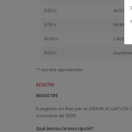
9:20 h
ALEVÍ (2
9:35 h
INFANTIL
10:00 h
CADETE (
11:00 h
Lliurame
** Horaris aproximats
REGISTRE
REGISTRE
El registre en línia per al JÚNIOR ACUATLÓN
d’octubre de 2026.
Què inclou la inscripció?