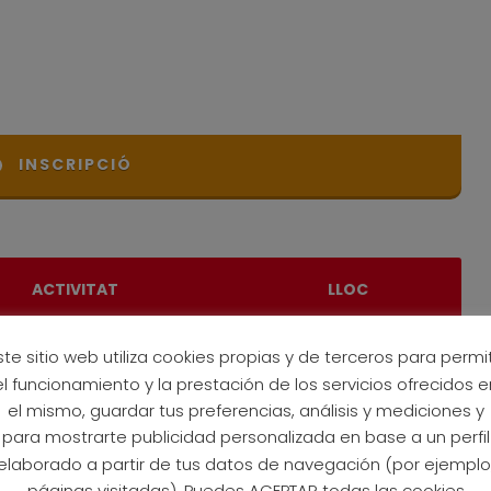
INSCRIPCIÓ
ACTIVITAT
LLOC
 de dorsals
Platja de Palmira
ste sitio web utiliza cookies propias y de terceros para permit
(passeig)
el funcionamiento y la prestación de los servicios ofrecidos e
el mismo, guardar tus preferencias, análisis y mediciones y
MÍ (2019-2020)
Platja de Palmira (arc)
para mostrarte publicidad personalizada en base a un perfil
elaborado a partir de tus datos de navegación (por ejemplo
(2017-2018)
Platja de Palmira (arc)
páginas visitadas). Puedes ACEPTAR todas las cookies