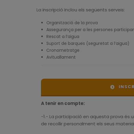
La inscripció inclou els següents serveis:
Organització de la prova
Assegurança per a les persones participa
Rescat a l’aigua
Suport de barques (seguretat a l’aigua)
Cronometratge
Avituallament
INSC
A tenir en compte:
-1.- La participació en aquesta prova és 
de recollir personalment els seus materia