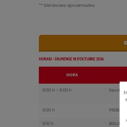
** Distàncies aproximades
HORARI - DIUMENGE 18 D'OCTUBRE 2026
HORA
8:00 h – 9.00 h
Recollida
E
9:00 h
PREBENJA
9:10 h
BENJAMÍ 