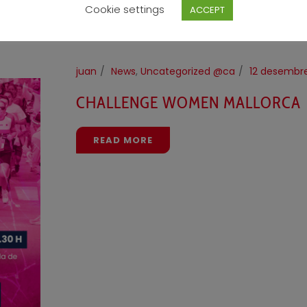
Cookie settings
ACCEPT
juan
News
,
Uncategorized @ca
12 desembr
CHALLENGE WOMEN MALLORCA
READ MORE