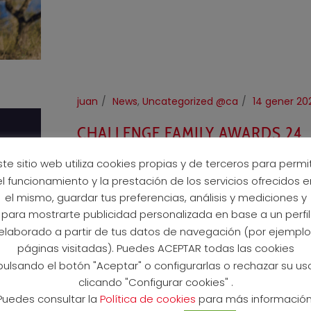
juan
News
,
Uncategorized @ca
14 gener 20
CHALLENGE FAMILY AWARDS 24
ste sitio web utiliza cookies propias y de terceros para permit
READ MORE
el funcionamiento y la prestación de los servicios ofrecidos e
el mismo, guardar tus preferencias, análisis y mediciones y
para mostrarte publicidad personalizada en base a un perfil
elaborado a partir de tus datos de navegación (por ejemplo
páginas visitadas). Puedes ACEPTAR todas las cookies
pulsando el botón "Aceptar" o configurarlas o rechazar su us
clicando "Configurar cookies" .
Puedes consultar la
Política de cookies
para más información